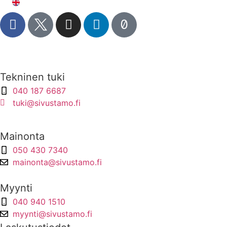
In English
Meille töihin?
Tekninen tuki
040 187 6687
tuki@sivustamo.fi
Jätä tukipyyntö
Mainonta
050 430 7340
mainonta@sivustamo.fi
Myynti
040 940 1510
myynti@sivustamo.fi