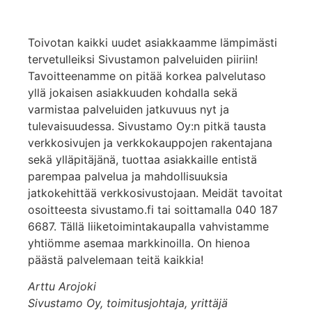
Toivotan kaikki uudet asiakkaamme lämpimästi
tervetulleiksi Sivustamon palveluiden piiriin!
Tavoitteenamme on pitää korkea palvelutaso
yllä jokaisen asiakkuuden kohdalla sekä
varmistaa palveluiden jatkuvuus nyt ja
tulevaisuudessa. Sivustamo Oy:n pitkä tausta
verkkosivujen ja verkkokauppojen rakentajana
sekä ylläpitäjänä, tuottaa asiakkaille entistä
parempaa palvelua ja mahdollisuuksia
jatkokehittää verkkosivustojaan. Meidät tavoitat
osoitteesta sivustamo.fi tai soittamalla 040 187
6687. Tällä liiketoimintakaupalla vahvistamme
yhtiömme asemaa markkinoilla. On hienoa
päästä palvelemaan teitä kaikkia!
Arttu Arojoki
Sivustamo Oy, toimitusjohtaja, yrittäjä