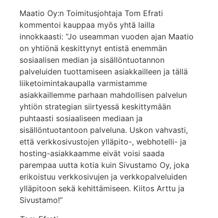
Maatio Oy:n Toimitusjohtaja Tom Efrati
kommentoi kauppaa myös yhtä lailla
innokkaasti: ”Jo useamman vuoden ajan Maatio
on yhtiönä keskittynyt entistä enemmän
sosiaalisen median ja sisällöntuotannon
palveluiden tuottamiseen asiakkailleen ja tällä
liiketoimintakaupalla varmistamme
asiakkaillemme parhaan mahdollisen palvelun
yhtiön strategian siirtyessä keskittymään
puhtaasti sosiaaliseen mediaan ja
sisällöntuotantoon palveluna. Uskon vahvasti,
että verkkosivustojen ylläpito-, webhotelli- ja
hosting-asiakkaamme eivät voisi saada
parempaa uutta kotia kuin Sivustamo Oy, joka
erikoistuu verkkosivujen ja verkkopalveluiden
ylläpitoon sekä kehittämiseen. Kiitos Arttu ja
Sivustamo!”