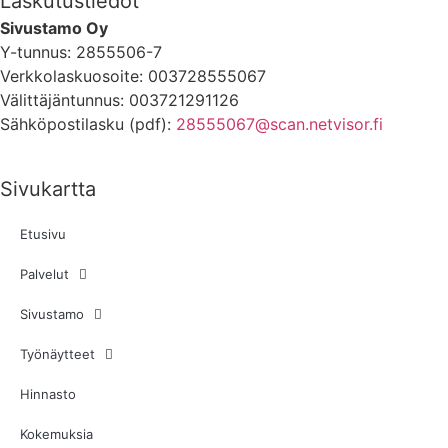
Laskutustiedot
Sivustamo Oy
Y-tunnus: 2855506-7
Verkkolaskuosoite: 003728555067
Välittäjäntunnus: 003721291126
Sähköpostilasku (pdf):
28555067@scan.netvisor.fi
Sivukartta
Etusivu
Palvelut
Sivustamo
Työnäytteet
Hinnasto
Kokemuksia