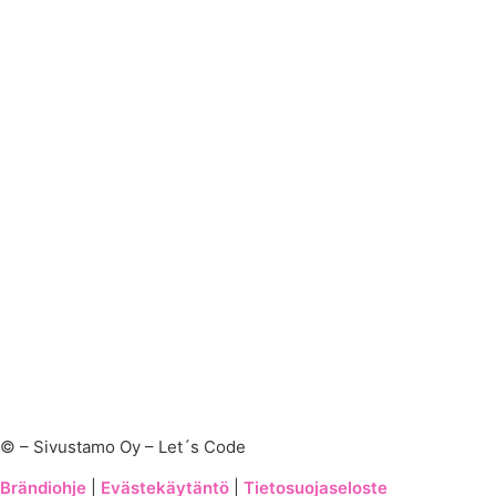
©
– Sivustamo Oy – Let´s Code
Brändiohje
|
Evästekäytäntö
|
Tietosuojaseloste