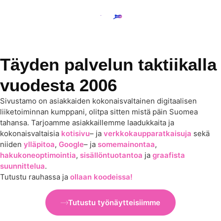
Täyden palvelun taktiikalla
vuodesta 2006
Sivustamo on asiakkaiden kokonaisvaltainen digitaalisen
liiketoiminnan kumppani, olitpa sitten mistä päin Suomea
tahansa. Tarjoamme asiakkaillemme laadukkaita ja
kokonaisvaltaisia
kotisivu
– ja
verkkokaupparatkaisuja
sekä
niiden
ylläpitoa
,
Google
– ja
somemainontaa
,
hakukoneoptimointia
,
sisällöntuotantoa
ja
graafista
suunnittelua
.
Tutustu rauhassa ja
ollaan koodeissa!
Tutustu työnäytteisiimme