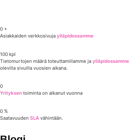
0
+
Asiakkaiden verkkosivuja
ylläpidossamme
100
kpl
Tietomurtojen määrä toteuttamillamme ja
ylläpidossamme
olevilla sivuilla vuosien aikana.
0
Yrityksen
toiminta on alkanut vuonna
0
%
Saatavuuden
SLA
vähintään.
Blogi