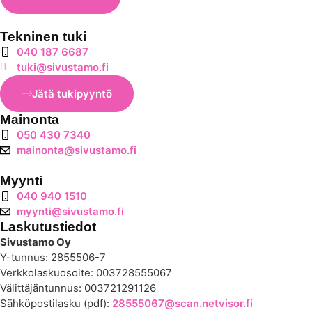
Tekninen tuki
040 187 6687
tuki@sivustamo.fi
Jätä tukipyyntö
Mainonta
050 430 7340
mainonta@sivustamo.fi
Myynti
040 940 1510
myynti@sivustamo.fi
Laskutustiedot
Sivustamo Oy
Y-tunnus: 2855506-7
Verkkolaskuosoite: 003728555067
Välittäjäntunnus: 003721291126
Sähköpostilasku (pdf):
28555067@scan.netvisor.fi