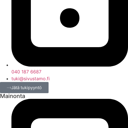
040 187 6687
tuki@sivustamo.fi
Jätä tukipyyntö
Mainonta