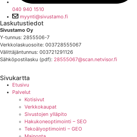
040 940 1510
myynti@sivustamo.fi
Laskutustiedot
Sivustamo Oy
Y-tunnus: 2855506-7
Verkkolaskuosoite: 003728555067
Välittäjäntunnus: 003721291126
Sähköpostilasku (pdf):
28555067@scan.netvisor.fi
Sivukartta
Etusivu
Palvelut
Kotisivut
Verkkokaupat
Sivustojen ylläpito
Hakukoneoptimointi – SEO
Tekoälyoptimointi – GEO
Mainonta