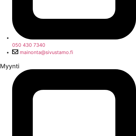
050 430 7340
mainonta@sivustamo.fi
Myynti