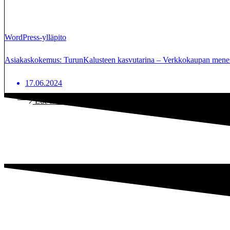
WordPress-ylläpito
Asiakaskokemus: TurunKalusteen kasvutarina – Verkkokaupan menes
17.06.2024
Lue lisää