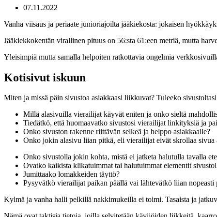
07.11.2022
Vanha viisaus ja periaate junioriajoilta jääkiekosta: jokaisen hyökkäyk
Jääkiekkokentän virallinen pituus on 56:sta 61:een metriä, mutta harve
Yleisimpiä mutta samalla helpoiten ratkottavia ongelmia verkkosivuilla 
Kotisivut iskuun
Miten ja missä päin sivustoa asiakkaasi liikkuvat? Tuleeko sivustoltasi
Millä alasivuilla vierailijat käyvät eniten ja onko sieltä mahdolli
Tiedätkö, että huomaavatko sivustosi vierailijat linkityksiä ja p
Onko sivuston rakenne riittävän selkeä ja helppo asiakkaalle?
Onko jokin alasivu liian pitkä, eli vierailijat eivät skrollaa sivu
Onko sivustolla jokin kohta, mistä ei jatketa halutulla tavalla e
Ovatko kaikista klikatuimmat tai halutuimmat elementit sivustoll
Jumittaako lomakkeiden täyttö?
Pysyvätkö vierailijat paikan päällä vai lähtevätkö liian nopeasti
Kylmä ja vanha halli pelkillä nakkimukeilla ei toimi. Tasaista ja jatku
Nämä ovat taktisia tietoja, joilla selvitetään kävijöiden liikkeitä, ka