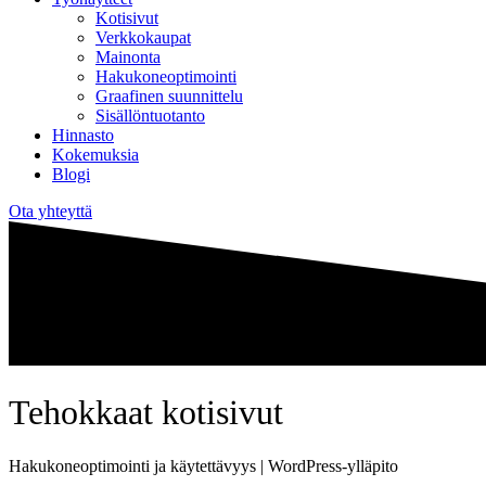
Kotisivut
Verkkokaupat
Mainonta
Hakukoneoptimointi
Graafinen suunnittelu
Sisällöntuotanto
Hinnasto
Kokemuksia
Blogi
Ota yhteyttä
Tehokkaat kotisivut
Hakukoneoptimointi ja käytettävyys
|
WordPress-ylläpito