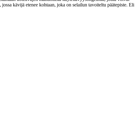
jossa kävijä etenee kohtaan, joka on selailun tavoiteltu päätepiste. Eli