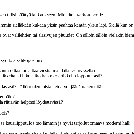
sen tulisi päättyä laukaukseen. Mieluiten verkon perille.
mmin sielläkään kukaan yksin paahtaa kentän yksin läpi. Siellä kun on va
ovat välilehtien tai alasivujen pituudet. On silloin tällöin vieläkin hiem
 syöttöjä sähköpostiin?
suus soittaa tai laittaa viestiä matalalla kynnyksellä?
ainikkeita tai lukevatko he koko artikkelin loppuun asti?
a alas asti? Tällöin olennaista tietoa voi jäädä näkemättä.
teenpäin?
a riittävän helposti löydettävissä?
 pois?
vaa kausilipputuloa tuo lämmin ja hyvät tarjoilut omaava moderni halli.
arroksia sekä pysähdyksiä kentällä. Tieto auttaa ratkaisemaan ja havainno