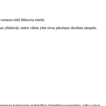
stassa niitä liikkuvia esteitä.
an yllättävää, miten vähän yhtä sivua jaksetaan skrollata alaspäin.
llistamaan kotisivujen mahdollisia käytettävyysongelmia, jotka voivat