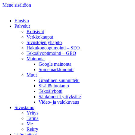
Mene sisältöön
Etusivu
Palvelut
Kotisivut
Verkkokaupat
Sivustojen ylläpito
Hakukoneoptimointi – SEO
Tekoälyoptimointi – GEO
Mainonta
Google mainonta
Somemarkkinointi
Muut
Graafinen suunnittelu
Sisällöntuotanto
Tekoälybotti
Sähköpostit yrityksille
Video- ja valokuvaus
Sivustamo
Yritys
Tarina
Me
Rekry
Työnäytteet