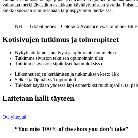
vaikuttaa merkittävästikin asiakkaan käyttäytymiseen sivuilla. Poisteta
kiekko suoraan sinulle lapaan tarjouspyynnön merkeissä.
NHL – Global Series – Colorado Avalance vs. Columbus Blue 
Kotisivujen tutkimus ja toimenpiteet
Nykytilatutkimus, analyysi ja optimointisuunnitelma
Tutkimme sivuston teknisen optimoinnin tilan
Tutkimme sivuston sijoitukset hakutuloksissa
Liikennetietojen keräämisen ja tutkimuksen kesto 1kk
Selkeä ja läpinäkyvä raportointi
Tulokset käydään yhdessä läpi esimerkiksi ruudunjaolla, tai pal
Laitetaan halli täyteen.
Ota yhteyttä
“You miss 100% of the shots you don’t take”