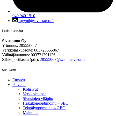
040 940 1510
myynti@sivustamo.fi
Laskutustiedot
Sivustamo Oy
Y-tunnus: 2855506-7
Verkkolaskuosoite: 003728555067
Välittäjäntunnus: 003721291126
Sähköpostilasku (pdf):
28555067@scan.netvisor.fi
Sivukartta
Etusivu
Palvelut
Kotisivut
Verkkokaupat
Sivustojen ylläpito
Hakukoneoptimointi – SEO
Tekoälyoptimointi – GEO
Mainonta