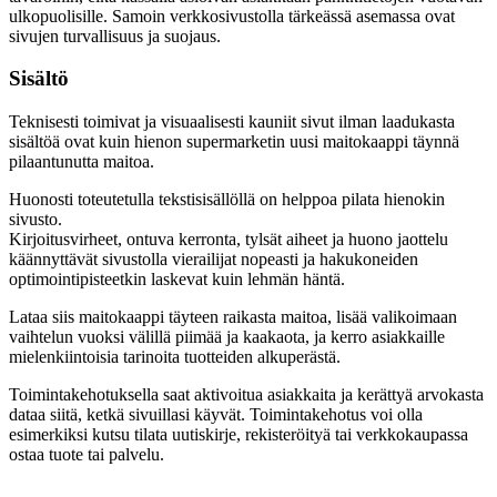
ulkopuolisille. Samoin verkkosivustolla tärkeässä asemassa ovat
sivujen turvallisuus ja suojaus.
Sisältö
Teknisesti toimivat ja visuaalisesti kauniit sivut ilman laadukasta
sisältöä ovat kuin hienon supermarketin uusi maitokaappi täynnä
pilaantunutta maitoa.
Huonosti toteutetulla tekstisisällöllä on helppoa pilata hienokin
sivusto.
Kirjoitusvirheet, ontuva kerronta, tylsät aiheet ja huono jaottelu
käännyttävät sivustolla vierailijat nopeasti ja hakukoneiden
optimointipisteetkin laskevat kuin lehmän häntä.
Lataa siis maitokaappi täyteen raikasta maitoa, lisää valikoimaan
vaihtelun vuoksi välillä piimää ja kaakaota, ja kerro asiakkaille
mielenkiintoisia tarinoita tuotteiden alkuperästä.
Toimintakehotuksella saat aktivoitua asiakkaita ja kerättyä arvokasta
dataa siitä, ketkä sivuillasi käyvät. Toimintakehotus voi olla
esimerkiksi kutsu tilata uutiskirje, rekisteröityä tai verkkokaupassa
ostaa tuote tai palvelu.