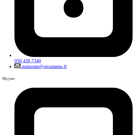
050 430 7340
mainonta@sivustamo.fi
Myynti