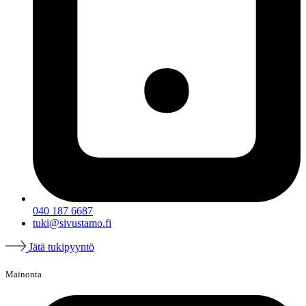
040 187 6687
tuki@sivustamo.fi
Jätä tukipyyntö
Mainonta