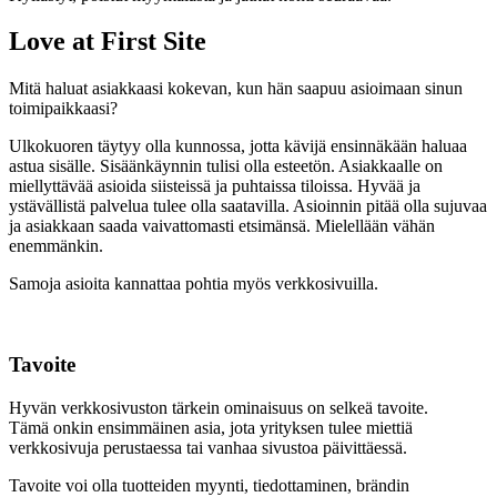
Love at First Site
Mitä haluat asiakkaasi kokevan, kun hän saapuu asioimaan sinun
toimipaikkaasi?
Ulkokuoren täytyy olla kunnossa, jotta kävijä ensinnäkään haluaa
astua sisälle. Sisäänkäynnin tulisi olla esteetön. Asiakkaalle on
miellyttävää asioida siisteissä ja puhtaissa tiloissa. Hyvää ja
ystävällistä palvelua tulee olla saatavilla. Asioinnin pitää olla sujuvaa
ja asiakkaan saada vaivattomasti etsimänsä. Mielellään vähän
enemmänkin.
Samoja asioita kannattaa pohtia myös verkkosivuilla.
Tavoite
Hyvän verkkosivuston tärkein ominaisuus on selkeä tavoite.
Tämä onkin ensimmäinen asia, jota yrityksen tulee miettiä
verkkosivuja perustaessa tai vanhaa sivustoa päivittäessä.
Tavoite voi olla tuotteiden myynti, tiedottaminen, brändin