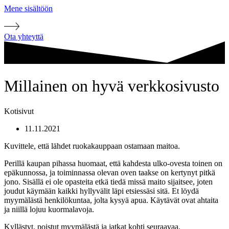
Mene sisältöön
Ota yhteyttä
Millainen on hyvä verkkosivusto
Kotisivut
11.11.2021
Kuvittele, että lähdet ruokakauppaan ostamaan maitoa.
Perillä kaupan pihassa huomaat, että kahdesta ulko-ovesta toinen on
epäkunnossa, ja toiminnassa olevan oven taakse on kertynyt pitkä
jono. Sisällä ei ole opasteita etkä tiedä missä maito sijaitsee, joten
joudut käymään kaikki hyllyvälit läpi etsiessäsi sitä. Et löydä
myymälästä henkilökuntaa, jolta kysyä apua. Käytävät ovat ahtaita
ja niillä lojuu kuormalavoja.
Kyllästyt, poistut myymälästä ja jatkat kohti seuraavaa.