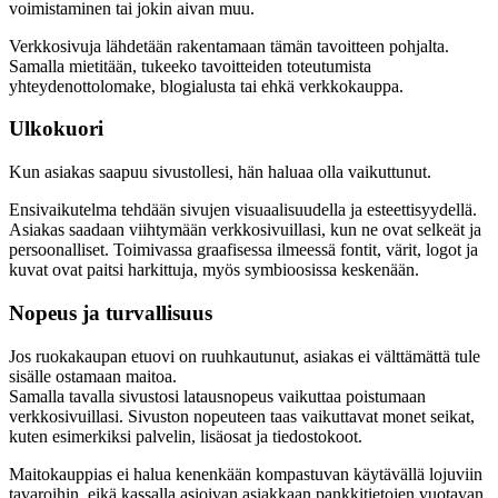
voimistaminen tai jokin aivan muu.
Verkkosivuja lähdetään rakentamaan tämän tavoitteen pohjalta.
Samalla mietitään, tukeeko tavoitteiden toteutumista
yhteydenottolomake, blogialusta tai ehkä verkkokauppa.
Ulkokuori
Kun asiakas saapuu sivustollesi, hän haluaa olla vaikuttunut.
Ensivaikutelma tehdään sivujen visuaalisuudella ja esteettisyydellä.
Asiakas saadaan viihtymään verkkosivuillasi, kun ne ovat selkeät ja
persoonalliset. Toimivassa graafisessa ilmeessä fontit, värit, logot ja
kuvat ovat paitsi harkittuja, myös symbioosissa keskenään.
Nopeus ja turvallisuus
Jos ruokakaupan etuovi on ruuhkautunut, asiakas ei välttämättä tule
sisälle ostamaan maitoa.
Samalla tavalla sivustosi latausnopeus vaikuttaa poistumaan
verkkosivuillasi. Sivuston nopeuteen taas vaikuttavat monet seikat,
kuten esimerkiksi palvelin, lisäosat ja tiedostokoot.
Maitokauppias ei halua kenenkään kompastuvan käytävällä lojuviin
tavaroihin, eikä kassalla asioivan asiakkaan pankkitietojen vuotavan