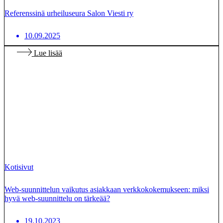
Referenssinä urheiluseura Salon Viesti ry
10.09.2025
Lue lisää
Kotisivut
Web-suunnittelun vaikutus asiakkaan verkkokokemukseen: miksi
hyvä web-suunnittelu on tärkeää?
19.10.2023