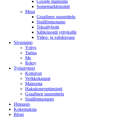
Google mainonta
Somemarkkinointi
Muut
Graafinen suunnittelu
Sisällöntuotanto
Tekoälybotti
Sähköpostit yrityksille
Video- ja valokuvaus
Sivustamo
Yritys
Tarina
Me
Rekry
Työnäytteet
Kotisivut
Verkkokaupat
Mainonta
Hakukoneoptimointi
Graafinen suunnittelu
Sisällöntuotanto
Hinnasto
Kokemuksia
Blogi