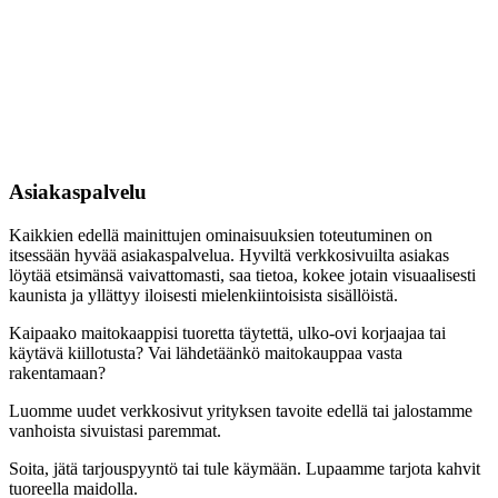
Asiakaspalvelu
Kaikkien edellä mainittujen ominaisuuksien toteutuminen on
itsessään hyvää asiakaspalvelua. Hyviltä verkkosivuilta asiakas
löytää etsimänsä vaivattomasti, saa tietoa, kokee jotain visuaalisesti
kaunista ja yllättyy iloisesti mielenkiintoisista sisällöistä.
Kaipaako maitokaappisi tuoretta täytettä, ulko-ovi korjaajaa tai
käytävä kiillotusta? Vai lähdetäänkö maitokauppaa vasta
rakentamaan?
Luomme uudet verkkosivut yrityksen tavoite edellä tai jalostamme
vanhoista sivuistasi paremmat.
Soita, jätä tarjouspyyntö tai tule käymään. Lupaamme tarjota kahvit
tuoreella maidolla.