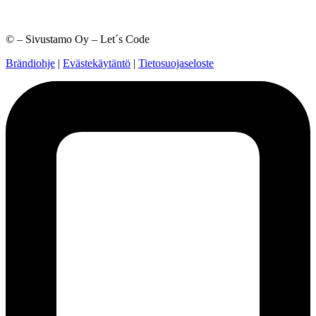
©
– Sivustamo Oy – Let´s Code
Brändiohje
|
Evästekäytäntö
|
Tietosuojaseloste