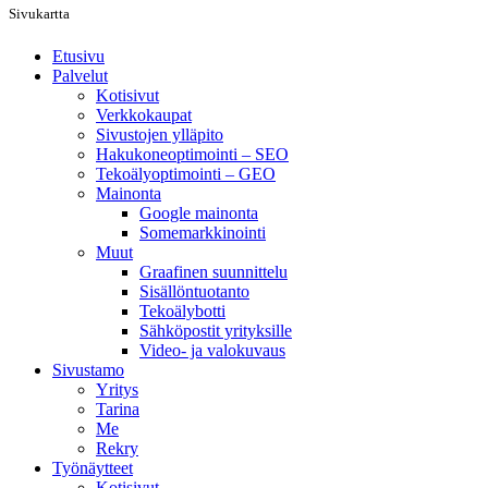
Sivukartta
Etusivu
Palvelut
Kotisivut
Verkkokaupat
Sivustojen ylläpito
Hakukoneoptimointi – SEO
Tekoälyoptimointi – GEO
Mainonta
Google mainonta
Somemarkkinointi
Muut
Graafinen suunnittelu
Sisällöntuotanto
Tekoälybotti
Sähköpostit yrityksille
Video- ja valokuvaus
Sivustamo
Yritys
Tarina
Me
Rekry
Työnäytteet
Kotisivut