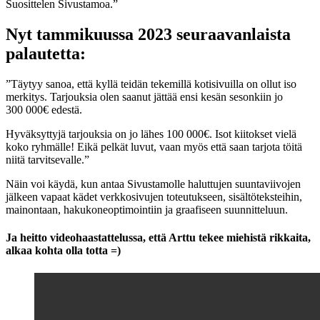
Suosittelen Sivustamoa.”
Nyt tammikuussa 2023 seuraavanlaista
palautetta:
”Täytyy sanoa, että kyllä teidän tekemillä kotisivuilla on ollut iso
merkitys. Tarjouksia olen saanut jättää ensi kesän sesonkiin jo
300 000€ edestä.
Hyväksyttyjä tarjouksia on jo lähes 100 000€. Isot kiitokset vielä
koko ryhmälle! Eikä pelkät luvut, vaan myös että saan tarjota töitä
niitä tarvitsevalle.”
Näin voi käydä, kun antaa Sivustamolle haluttujen suuntaviivojen
jälkeen vapaat kädet verkkosivujen toteutukseen, sisältöteksteihin,
mainontaan, hakukoneoptimointiin ja graafiseen suunnitteluun.
Ja heitto videohaastattelussa, että Arttu tekee miehistä rikkaita,
alkaa kohta olla totta =)