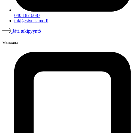
040 187 6687
tuki@sivustamo.fi
Jätä tukipyyntö
Mainonta