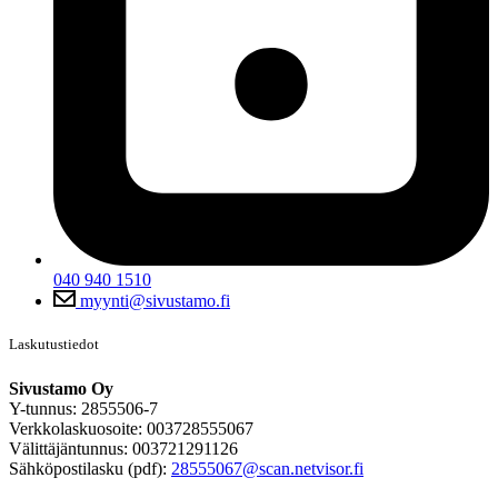
040 940 1510
myynti@sivustamo.fi
Laskutustiedot
Sivustamo Oy
Y-tunnus: 2855506-7
Verkkolaskuosoite: 003728555067
Välittäjäntunnus: 003721291126
Sähköpostilasku (pdf):
28555067@scan.netvisor.fi